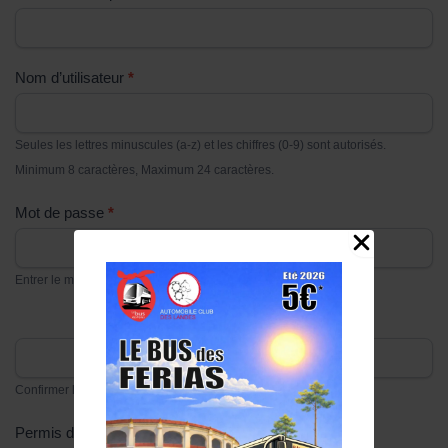
Nom d’utilisateur
*
Seules les lettres minuscules (a-z) et les chiffres (0-9) sont autorisés.
Minimum 8 caractères, Maximum 24 caractères.
Mot de passe
*
Entrer le mot de passe
Confirmer le mot de passe
Permis de conduire (recto)
*