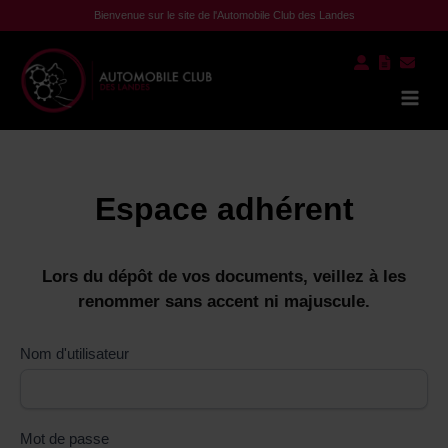
Aller
Bienvenue sur le site de l'Automobile Club des Landes
au
contenu
Mai
Men
Espace adhérent
Lors du dépôt de vos documents, veillez à les
renommer sans accent ni majuscule.
Nom d'utilisateur
Mot de passe