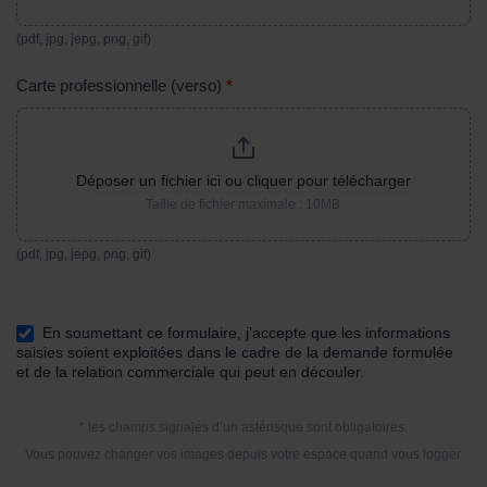
(pdf, jpg, jepg, png, gif)
Carte professionnelle (verso)
*
Déposer un fichier ici ou cliquer pour télécharger
Taille de fichier maximale : 10MB
(pdf, jpg, jepg, png, gif)
En soumettant ce formulaire, j’accepte que les informations
saisies soient exploitées dans le cadre de la demande formulée
et de la relation commerciale qui peut en découler.
* les champs signalés d’un astérisque sont obligatoires.
Vous pouvez changer vos images depuis votre espace quand vous logger