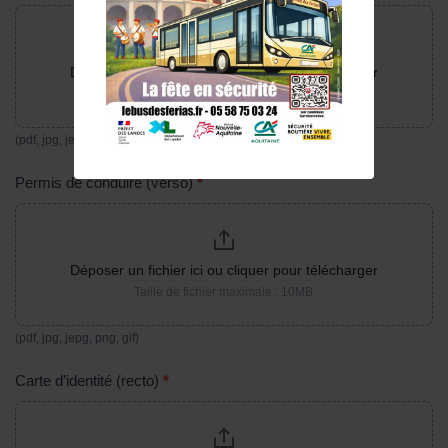
Déposer un fichier ici ou cliquer pour télécharger
Taille de fichier maximale : 10MB
(pdf, jpg, jepg, png, gif)
Permis de conduire (verso)
*
Déposer un fichier ici ou cliquer pour télécharger
Taille de fichier maximale : 10MB
(pdf, jpg, jepg, png, gif)
Carte d’identité (recto)
*