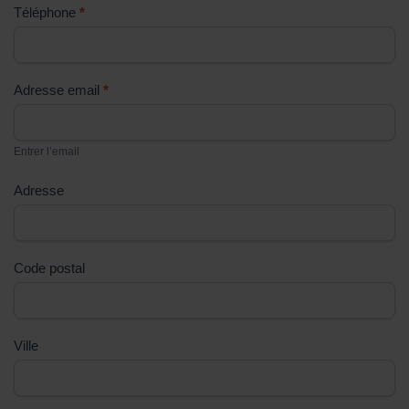
Téléphone
*
ê
t
e
s
Adresse email
*
u
n
Entrer l’email
h
u
Adresse
m
a
i
Code postal
n
,
n
e
Ville
r
e
m