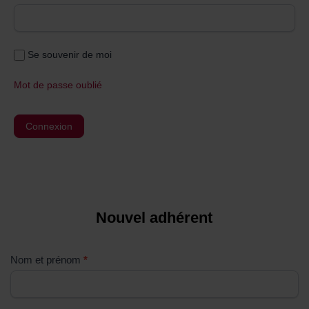
Se souvenir de moi
Mot de passe oublié
Nouvel adhérent
S
i
v
Nom et prénom
*
o
u
s