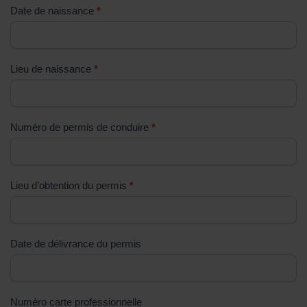
Date de naissance
*
p
l
i
s
Lieu de naissance
*
s
e
z
Numéro de permis de conduire
*
p
a
s
Lieu d’obtention du permis
*
c
e
c
h
Date de délivrance du permis
a
m
p
Numéro carte professionnelle
.