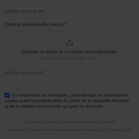
(pdf, jpg, jepg, png, gif)
Carte professionnelle (verso)
*
Déposer un fichier ici ou cliquer pour télécharger
Taille de fichier maximale : 10MB
(pdf, jpg, jepg, png, gif)
En soumettant ce formulaire, j’accepte que les informations
saisies soient exploitées dans le cadre de la demande formulée
et de la relation commerciale qui peut en découler.
* les champs signalés d’un astérisque sont obligatoires.
Vous pouvez changer vos images depuis votre espace quand vous logger