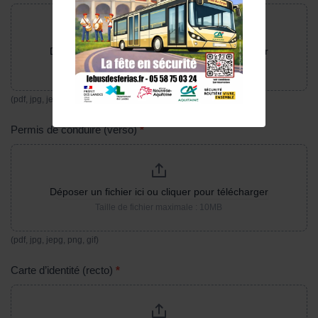
Déposer un fichier ici ou cliquer pour télécharger
Taille de fichier maximale : 10MB
(pdf, jpg, jepg, png, gif)
Permis de conduire (verso)
*
Déposer un fichier ici ou cliquer pour télécharger
Taille de fichier maximale : 10MB
(pdf, jpg, jepg, png, gif)
Carte d’identité (recto)
*