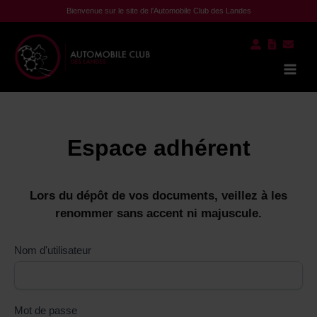
Aller
Bienvenue sur le site de l'Automobile Club des Landes
au
contenu
Mai
Men
Espace adhérent
Lors du dépôt de vos documents, veillez à les
renommer sans accent ni majuscule.
Nom d'utilisateur
Mot de passe