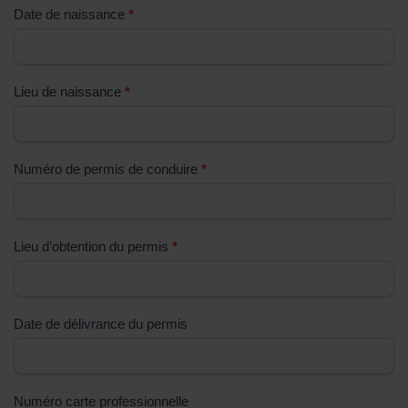
Date de naissance
*
p
l
i
s
Lieu de naissance
*
s
e
z
Numéro de permis de conduire
*
p
a
s
Lieu d’obtention du permis
*
c
e
c
h
Date de délivrance du permis
a
m
p
Numéro carte professionnelle
.