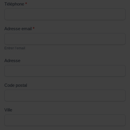
Téléphone
*
ê
t
e
s
Adresse email
*
u
n
Entrer l’email
h
u
Adresse
m
a
i
Code postal
n
,
n
e
Ville
r
e
m