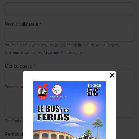
Nom d’utilisateur
*
Seules les lettres minuscules (a-z) et les chiffres (0-9) sont autorisés.
Minimum 8 caractères, Maximum 24 caractères.
Mot de passe
*
Entrer le mot de passe
Confirmer le mot de passe
Permis de conduire (recto)
*