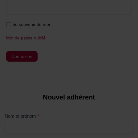
Se souvenir de moi
Mot de passe oublié
Nouvel adhérent
S
i
v
Nom et prénom
*
o
u
s