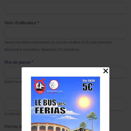
Nom d’utilisateur
*
Seules les lettres minuscules (a-z) et les chiffres (0-9) sont autorisés.
Minimum 8 caractères, Maximum 24 caractères.
Mot de passe
*
Entrer le mot de passe
Confirmer le mot de passe
Permis de conduire (recto)
*