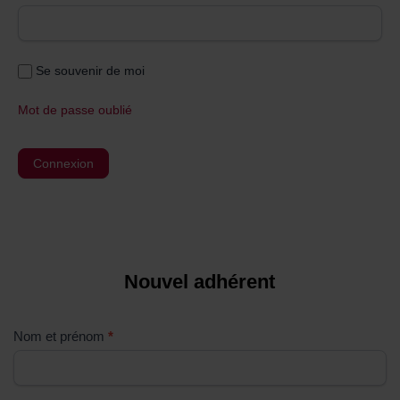
Se souvenir de moi
Mot de passe oublié
Nouvel adhérent
S
i
v
Nom et prénom
*
o
u
s