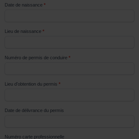
Date de naissance
*
p
l
i
s
Lieu de naissance
*
s
e
z
Numéro de permis de conduire
*
p
a
s
Lieu d’obtention du permis
*
c
e
c
h
Date de délivrance du permis
a
m
p
Numéro carte professionnelle
.