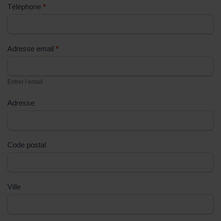
Téléphone
*
ê
t
e
s
Adresse email
*
u
n
Entrer l’email
h
u
Adresse
m
a
i
Code postal
n
,
n
e
Ville
r
e
m