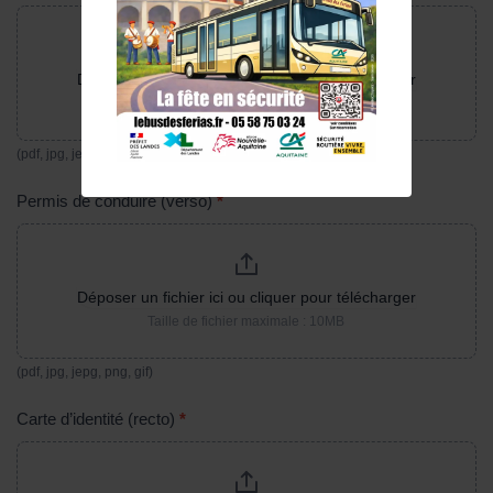
Déposer un fichier ici ou cliquer pour télécharger
Taille de fichier maximale : 10MB
(pdf, jpg, jepg, png, gif)
Permis de conduire (verso)
*
Déposer un fichier ici ou cliquer pour télécharger
Taille de fichier maximale : 10MB
(pdf, jpg, jepg, png, gif)
Carte d’identité (recto)
*