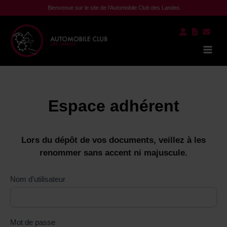
Aller
Bienvenue sur le site de l'Automobile Club des Landes
au
contenu
Mai
Men
Espace adhérent
Lors du dépôt de vos documents, veillez à les
renommer sans accent ni majuscule.
Nom d'utilisateur
Mot de passe