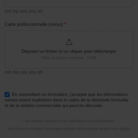
(pdf, jpg, jepg, png, gif)
Carte professionnelle (verso)
*
Déposer un fichier ici ou cliquer pour télécharger
Taille de fichier maximale : 10MB
(pdf, jpg, jepg, png, gif)
En soumettant ce formulaire, j’accepte que les informations
saisies soient exploitées dans le cadre de la demande formulée
et de la relation commerciale qui peut en découler.
* les champs signalés d’un astérisque sont obligatoires.
Vous pouvez changer vos images depuis votre espace quand vous logger