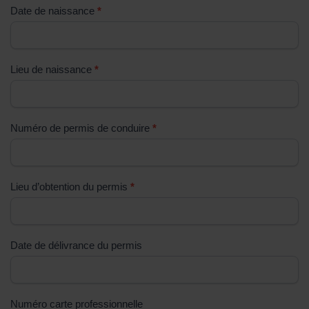
Date de naissance
*
p
l
i
s
Lieu de naissance
*
s
e
z
Numéro de permis de conduire
*
p
a
s
Lieu d’obtention du permis
*
c
e
c
h
Date de délivrance du permis
a
m
p
Numéro carte professionnelle
.