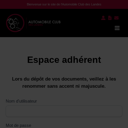
Aller
Bienvenue sur le site de l'Automobile Club des Landes
au
contenu
Mai
Men
Espace adhérent
Lors du dépôt de vos documents, veillez à les
renommer sans accent ni majuscule.
Nom d'utilisateur
Mot de passe