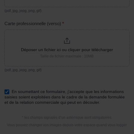
(pdf, jpg, jepg, png, gif)
Carte professionnelle (verso)
*
Déposer un fichier ici ou cliquer pour télécharger
Taille de fichier maximale : 10MB
(pdf, jpg, jepg, png, gif)
En soumettant ce formulaire, j’accepte que les informations
saisies soient exploitées dans le cadre de la demande formulée
et de la relation commerciale qui peut en découler.
* les champs signalés d’un astérisque sont obligatoires.
Vous pouvez changer vos images depuis votre espace quand vous logger