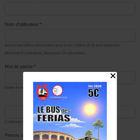
Nom d’utilisateur
*
Seules les lettres minuscules (a-z) et les chiffres (0-9) sont autorisés.
Minimum 8 caractères, Maximum 24 caractères.
Mot de passe
*
Entrer le mot de passe
Confirmer le mot de passe
Permis de conduire (recto)
*