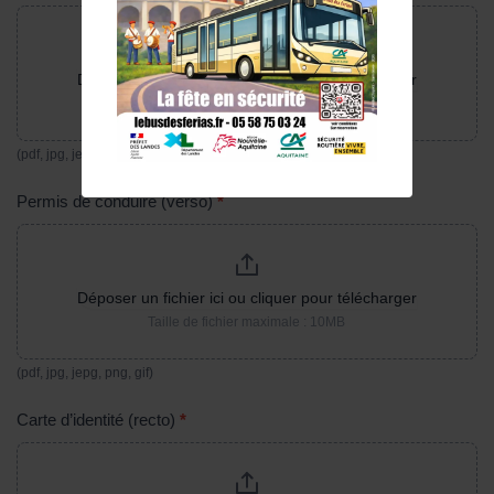
Déposer un fichier ici ou cliquer pour télécharger
Taille de fichier maximale : 10MB
(pdf, jpg, jepg, png, gif)
Permis de conduire (verso)
*
Déposer un fichier ici ou cliquer pour télécharger
Taille de fichier maximale : 10MB
(pdf, jpg, jepg, png, gif)
Carte d’identité (recto)
*