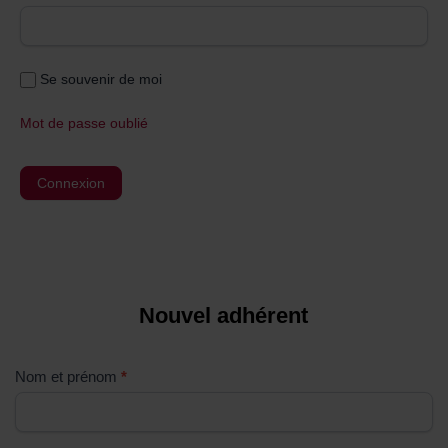
Se souvenir de moi
Mot de passe oublié
Nouvel adhérent
S
i
v
Nom et prénom
*
o
u
s