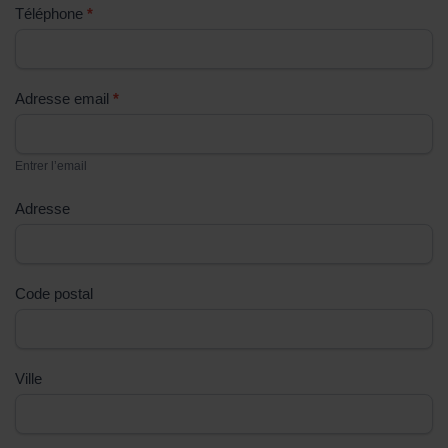
Téléphone
*
ê
t
e
s
Adresse email
*
u
n
Entrer l’email
h
u
Adresse
m
a
i
Code postal
n
,
n
e
Ville
r
e
m