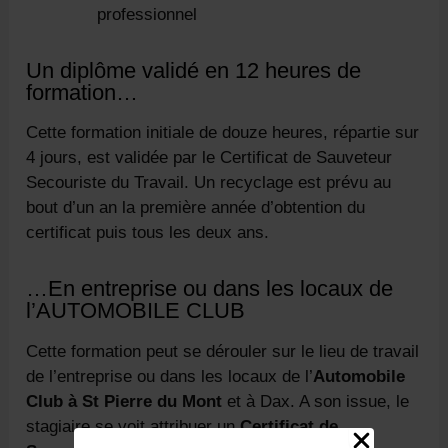
professionnel
Un diplôme validé en 12 heures de
formation…
Cette formation initiale de douze heures, répartie sur
4 jours, est validée par le Certificat de Sauveteur
Secouriste du Travail. Un recyclage est prévu au
bout d’un an la première année d’obtention du
certificat puis tous les deux ans.
…En entreprise ou dans les locaux de
l’AUTOMOBILE CLUB
Cette formation peut se dérouler sur le lieu de travail
de l’entreprise ou dans les locaux de l’
Automobile
Club à St Pierre du Mont
et à Dax. A son issue, le
stagiaire se voit attribuer un
Certificat de