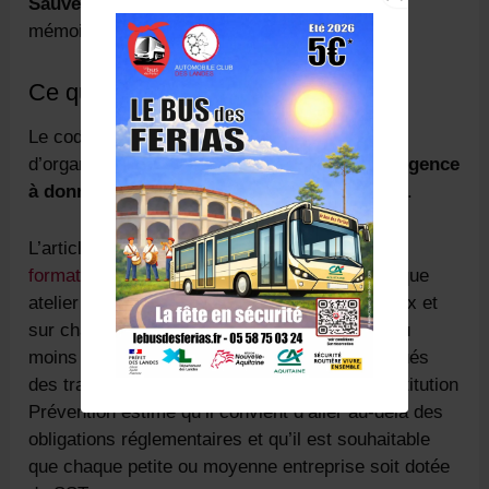
Sauveteur Secouriste du Travail
et un aide
mémoire de l’INRS.
Ce que dit le code du travail
Le code du travail fait obligation à l’employeur
d’organiser dans son entreprise les
soins d’urgence
à donner aux salariés accidentés
et malades.
L’article R241-39 du code du travail prévoit la
formation obligatoire de secouristes
dans chaque
atelier où sont effectués des travaux dangereux et
sur chaque chantier occupant 20 personnes au
moins pendant plus de 15 jours où sont effectués
des travaux dangereux. Dans la pratique, l’Institution
Prévention estime qu’il convient d’aller au-delà des
obligations réglementaires et qu’il est souhaitable
que chaque petite ou moyenne entreprise soit dotée