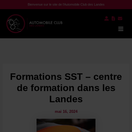
Aller
Bienvenue sur le site de l'Automobile Club des Landes
au
contenu
Mai
Men
Formations SST – centre
de formation dans les
Landes
mai 16, 2024