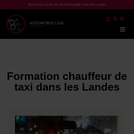
Aller
Bienvenue sur le site de l'Automobile Club des Landes
au
contenu
Mai
Men
Formation chauffeur de
taxi dans les Landes