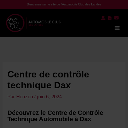
Aller
Bienvenue sur le site de l'Automobile Club des Landes
au
contenu
Mai
Men
Centre de contrôle
technique Dax
Par
Horizon
/
juin 6, 2024
Découvrez le Centre de Contrôle
Technique Automobile à Dax