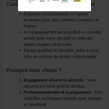
Contrôle Technique Automobile à Dax :
Expertise professionnelle et rigueur
technique pour des contrôles complets et
fiables.
Accompagnement personnalisé et conseils
avisés pour votre sécurité et celle des
autres usagers de la route.
Équipe qualifiée et dévouée, prête à vous
offrir un service de qualité irréprochable.
Pourquoi nous choisir ?
Engagement envers la sécurité
: Votre
sécurité est notre priorité absolue.
Professionnalisme et transparence
: Des
contrôles techniques réalisés avec sérieux
et honnêteté.