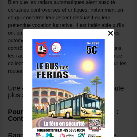
Bien que les radars automatiques aient suscité
certaines controverses et critiques, notamment en
ce qui concerne leur aspect dissuasif ou leur
prétendue vocation lucrative, il est indéniable qu'ils
ont eu un impact positif sur le comportement des
automobilistes. En instaurant un système de
contrôle continu et en sanctionnant les infractions,
les radars ont participé à une prise de conscience
collective quant à l'importance de la sécurité sur les
routes.
Une évolution constante pour une route
plus sûre
Pour une conduite sûre et sereine :
Contactez-nous dès aujourd'hui !
Rappel des points forts du Centre de