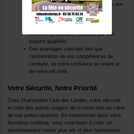
Des programmes sur mesure adaptés aux
besoins spécifiques des conducteurs
seniors.
Un environnement d'apprentissage
convivial et interactif, encadré par des
experts qualifiés.
Des avantages concrets tels que
l'amélioration de vos compétences de
conduite, de votre confiance au volant et
de votre sécurité.
Votre Sécurité, Notre Priorité
Chez l'Automobile Club des Landes, votre sécurité
et celle des autres usagers de la route sont au cœur
de nos préoccupations. En investissant dans votre
formation continue, vous contribuez à créer un
environnement routier plus sûr et plus harmonieux