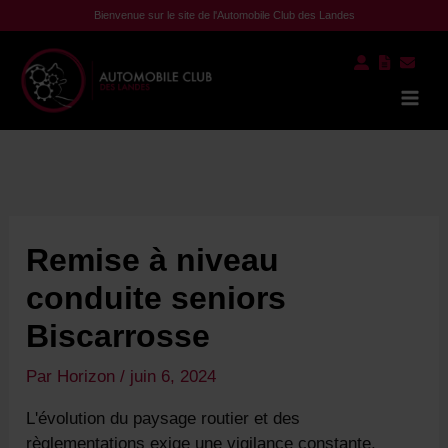
Aller
Bienvenue sur le site de l'Automobile Club des Landes
au
contenu
Mai
Men
Remise à niveau
conduite seniors
Biscarrosse
Par
Horizon
/
juin 6, 2024
L'évolution du paysage routier et des
règlementations exige une vigilance constante,