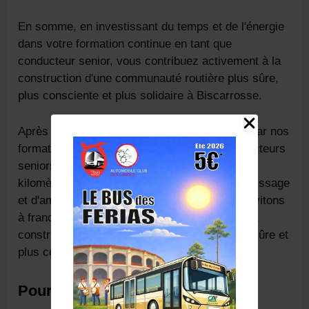
En somme, en investissant du temps et de l'énergie
dans votre formation continue en tant que
conducteur senior, vous contribuez activement à la
construction d'une communauté routière plus sûre,
plus consciente et plus solidaire à Biscarrosse.
Après avoir exploré les opportunités offertes par nos
formations de remise à niveau pour les conducteurs
seniors à Biscarrosse, il est clair que chaque
kilomètre parcouru est une occasion d'apprentissage
et d'amélioration. En conclusion, nous vous invitons
à franchir le pas et à participer activement à la
construction d'une communauté routière plus sûre et
plus consciente.
Pourquoi Nous Choisir ?