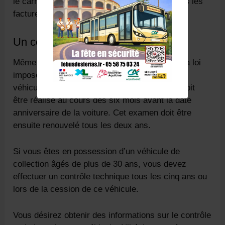
le carnet d’entretien de votre véhicule et toutes les
factures d’entretiens ou de réparations.
Un contrôle technique obligatoire
Même si vous ne vendez pas votre véhicule, la loi
impose de passer un contrôle technique à tous
véhicules de plus 4 ans. Le premier examen doit
être réalisé au cours des six mois avant la date
anniversaire de la voiture. Cet examen doit être
ensuite renouvelé tous les deux ans.
Si vous êtes en possession d’un véhicule de
collection âgés de plus de 30 ans, vous devez
effectuer un contrôle technique tous les cinq ans ou
lors de la cession de ce véhicule.
Vous désirez obtenir des informations sur le contrôle