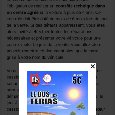
l’obligation de réaliser un
contrôle technique dans
un centre agréé
si la voiture à plus de 4 ans. Ce
contrôle doit être daté de mois de 6 mois lors du jour
de la vente. Si des défauts apparaissent, vous êtes
alors invité à effectuer toutes les réparations
nécessaires et présenter votre véhicule pour une
contre-visite. Le jour de la vente, vous allez alors
pouvoir remettre ce document ainsi que la carte
grise à votre nom du véhicule.
Vous devez opérer par ailleurs une déclaration de
cession auprès de l’Agence nationale des titres
sécurisés. Un code de cession de véhicule vous
sera alors attribué. Il vous facilitera toutes les
démarches administratives. Vous pourrez alors, le
jour J, signé avec l’acquéreur un certificat de
cession. Vous pouvez de plus remettre à l’acheteur