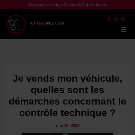
Aller
Bienvenue sur le site de l'Automobile Club des Landes
au
contenu
Mai
Men
Je vends mon véhicule,
quelles sont les
démarches concernant le
contrôle technique ?
mai 16, 2024