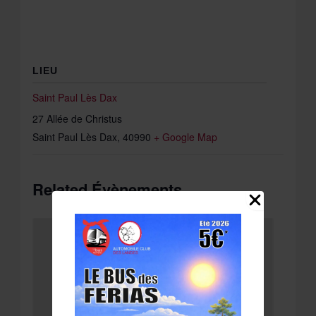
LIEU
Saint Paul Lès Dax
27 Allée de Christus
Saint Paul Lès Dax
,
40990
+ Google Map
Related Évènements