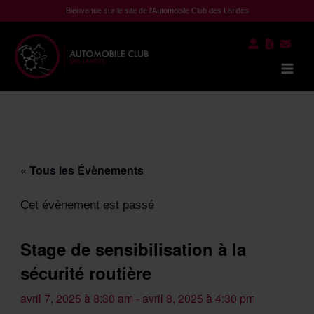
Aller
Bienvenue sur le site de l'Automobile Club des Landes
au
contenu
Mai
Men
« Tous les Évènements
Cet évènement est passé
Stage de sensibilisation à la
sécurité routière
avril 7, 2025 à 8:30 am
-
avril 8, 2025 à 4:30 pm