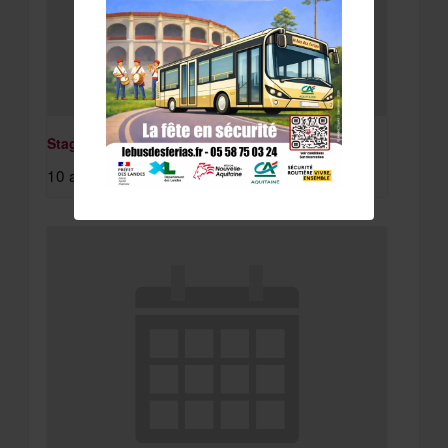
Stage St Paul Lès Dax
10 août à 8:15 am
-
11 août à 4:30 pm