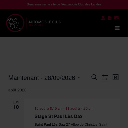
Aller
Bienvenue sur le site de l'Automobile Club des Landes
au
contenu
Mai
Men
Recherche
Navi
Maintenant
 - 
28/09/2026
Recherche
Liste
et
de
Show
Sélectionnez
Filters
navigation
vue
août 2026
une
de
Évè
date.
vues
LUN
10
Évènements
10 août à 8:15 am
-
11 août à 4:30 pm
Stage St Paul Lès Dax
Saint Paul Lès Dax
27 Allée de Christus, Saint