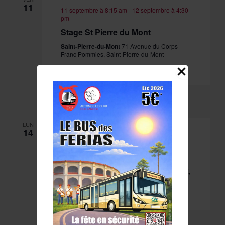
11
11 septembre à 8:15 am
-
12 septembre à 4:30
pm
Stage St Pierre du Mont
Saint-Pierre-du-Mont
71 Avenue du Corps
Franc Pommies, Saint-Pierre-du-Mont
Obtenir Billets
225.00€
10 billets restants
LUN
14
14 septembre à 8:15 am
-
15 septembre à 4:30
pm
Stage Biscarrosse PEP40
PEP40 - SALLE 1
1414 AVENUE LATECOERE,
BISCARROSSE, France
Obtenir Billets
225.00€
10 billets restants