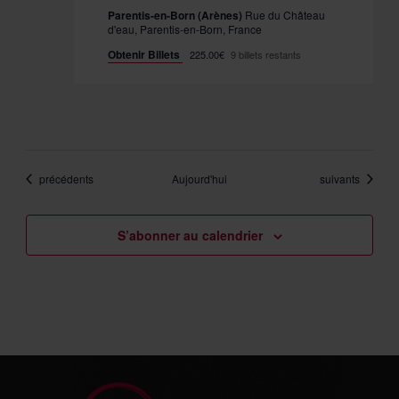
Parentis-en-Born (Arènes)
Rue du Château
d'eau, Parentis-en-Born, France
Obtenir Billets
225.00€
9 billets restants
Évènements
Évènements
précédents
Aujourd'hui
suivants
S’abonner au calendrier