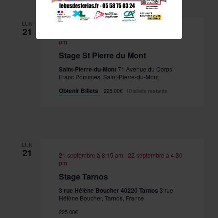
LUN
21
21 septembre à 8:15 am
-
22 septembre à 4:30
pm
Stage St Pierre du Mont
Saint-Pierre-du-Mont
71 Avenue du Corps
Franc Pommies, Saint-Pierre-du-Mont
Obtenir Billets
225.00€
10 billets restants
LUN
21
21 septembre à 8:15 am
-
22 septembre à 4:30
pm
Stage Tarnos
3 rue Hélène Boucher 40220 Tarnos
3 rue
Hélène Boucher, Tarnos, France
225.00€