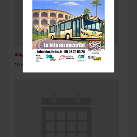
Stage St Paul Lès Dax
10 août à 8:15 am
-
11 août à 4:30 pm