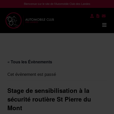
Aller
Bienvenue sur le site de l'Automobile Club des Landes
au
contenu
Mai
Men
« Tous les Évènements
Cet évènement est passé
Stage de sensibilisation à la
sécurité routière St Pierre du
Mont