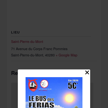
LIEU
Saint-Pierre-du-Mont
71 Avenue du Corps Franc Pommies
Saint-Pierre-du-Mont
,
40280
+ Google Map
Related Évènements