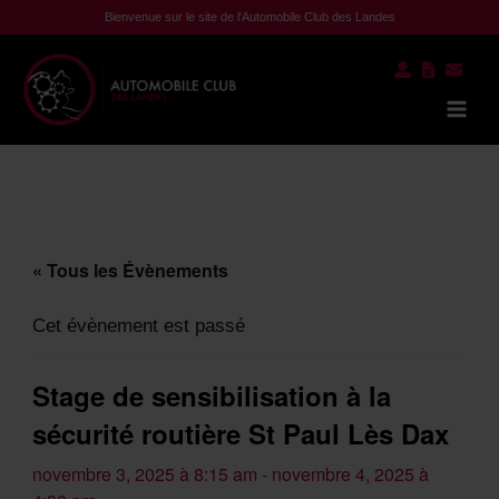
Aller
Bienvenue sur le site de l'Automobile Club des Landes
au
contenu
Mai
Men
« Tous les Évènements
Cet évènement est passé
Stage de sensibilisation à la
sécurité routière St Paul Lès Dax
novembre 3, 2025 à 8:15 am
-
novembre 4, 2025 à