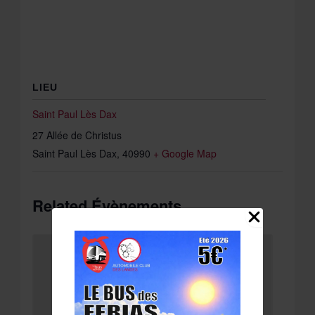
LIEU
Saint Paul Lès Dax
27 Allée de Christus
Saint Paul Lès Dax
,
40990
+ Google Map
Related Évènements