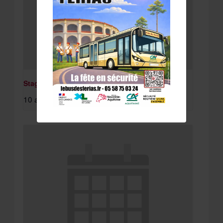
Stage St Paul Lès Dax
10 août à 8:15 am
-
11 août à 4:30 pm