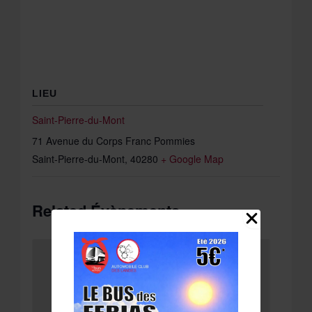
LIEU
Saint-Pierre-du-Mont
71 Avenue du Corps Franc Pommies
Saint-Pierre-du-Mont
,
40280
+ Google Map
Related Évènements