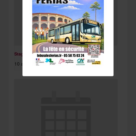
Stage St Paul Lès Dax
10 août à 8:15 am
-
11 août à 4:30 pm