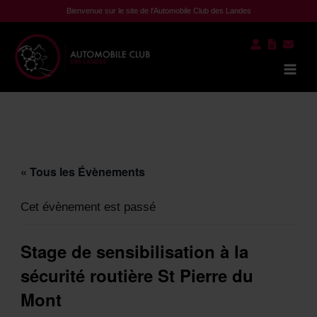
Aller
Bienvenue sur le site de l'Automobile Club des Landes
au
contenu
Mai
Men
« Tous les Évènements
Cet évènement est passé
Stage de sensibilisation à la
sécurité routière St Pierre du
Mont