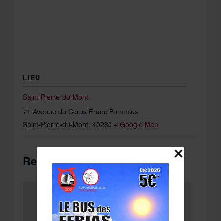
LIEU
Saint-Pierre-du-Mont
71 Avenue du Corps Franc Pommies
Saint-Pierre-du-Mont
,
40280
+ Google Map
Related Évènements