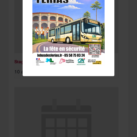
Stage St Paul Lès Dax
10 août à 8:15 am
-
11 août à 4:30 pm