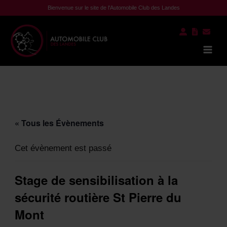
Aller
Bienvenue sur le site de l'Automobile Club des Landes
au
contenu
Mai
Men
« Tous les Évènements
Cet évènement est passé
Stage de sensibilisation à la
sécurité routière St Pierre du
Mont