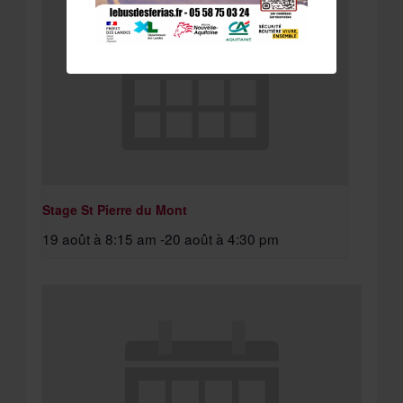
Stage St Pierre du Mont
19 août à 8:15 am
-
20 août à 4:30 pm