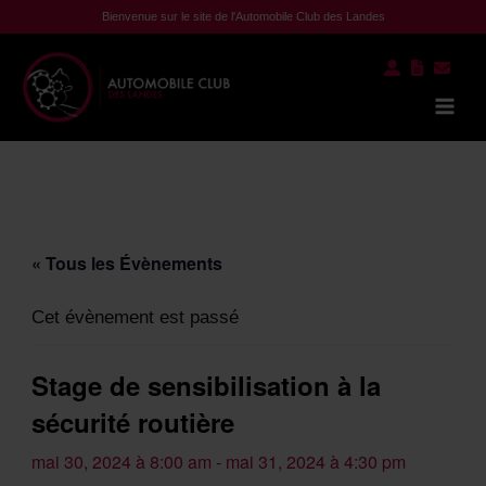
Aller
Bienvenue sur le site de l'Automobile Club des Landes
au
contenu
Mai
Men
« Tous les Évènements
Cet évènement est passé
Stage de sensibilisation à la
sécurité routière
mai 30, 2024 à 8:00 am
-
mai 31, 2024 à 4:30 pm