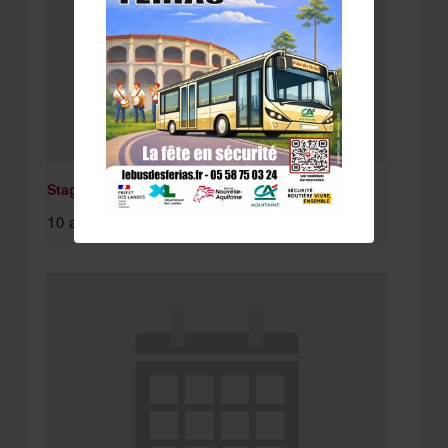
Stage St Paul Lès Dax
10 août à 8:15 am
-
11 août à 4:30 pm