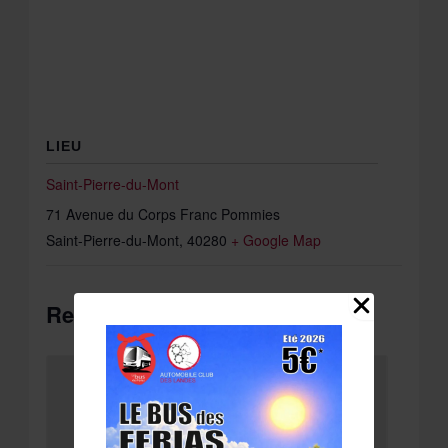
LIEU
Saint-Pierre-du-Mont
71 Avenue du Corps Franc Pommies
Saint-Pierre-du-Mont
,
40280
+ Google Map
Related Évènements