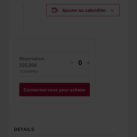
Ajouter au calendrier
Réservation
Diminuer
Augmenter
-
+
Quantité
225.00
€
la
la
10
restant(s)
quantité
quantité
Connectez-vous pour acheter
de
de
billets
billets
pour
pour
Réservation
Réservation
DÉTAILS