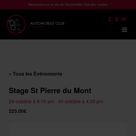
Aller
Bienvenue sur le site de l'Automobile Club des Landes
au
contenu
Mai
Men
« Tous les Évènements
Stage St Pierre du Mont
29 octobre à 8:15 am
-
30 octobre à 4:30 pm
225.00€