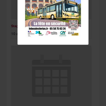
Stage St Paul Lès Dax
10 août à 8:15 am
-
11 août à 4:30 pm