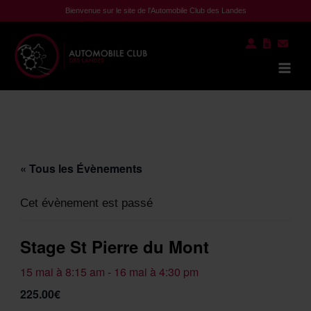
Aller
Bienvenue sur le site de l'Automobile Club des Landes
au
contenu
Mai
Men
« Tous les Évènements
Cet évènement est passé
Stage St Pierre du Mont
15 mai à 8:15 am
-
16 mai à 4:30 pm
225.00€