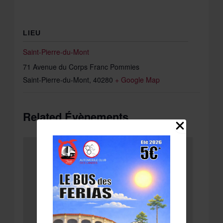
LIEU
Saint-Pierre-du-Mont
71 Avenue du Corps Franc Pommies
Saint-Pierre-du-Mont
,
40280
+ Google Map
Related Évènements