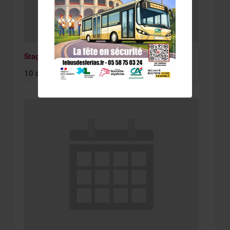
Stage St Paul Lès Dax
10 août à 8:15 am
-
11 août à 4:30 pm