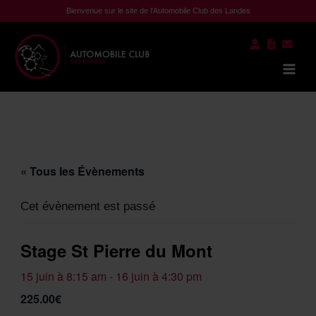
Aller
Bienvenue sur le site de l'Automobile Club des Landes
au
contenu
Mai
Men
« Tous les Évènements
Cet évènement est passé
Stage St Pierre du Mont
15 juin à 8:15 am
-
16 juin à 4:30 pm
225.00€