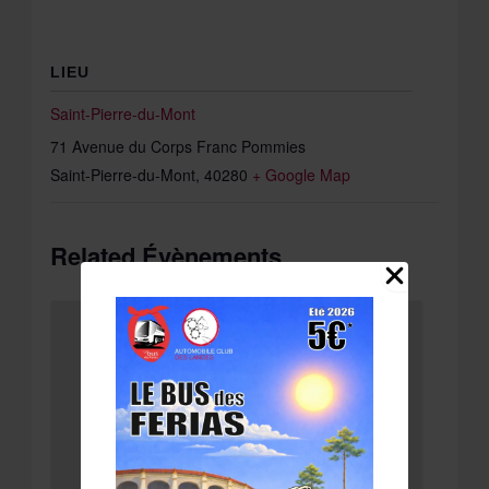
LIEU
Saint-Pierre-du-Mont
71 Avenue du Corps Franc Pommies
Saint-Pierre-du-Mont
,
40280
+ Google Map
Related Évènements