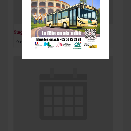
Stage St Paul Lès Dax
10 août à 8:15 am
-
11 août à 4:30 pm