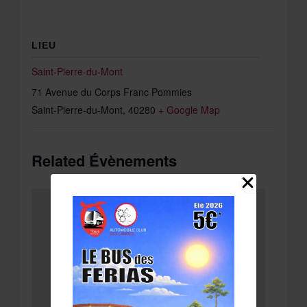
LIEU
Saint-Pierre-du-Mont
71 Avenue du Corps Franc Pommies
Saint-Pierre-du-Mont
,
40280
+ Google Map
Related Évènements