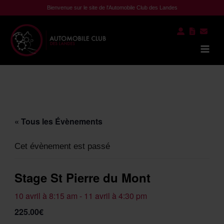
Aller
Bienvenue sur le site de l'Automobile Club des Landes
au
contenu
Mai
Men
« Tous les Évènements
Cet évènement est passé
Stage St Pierre du Mont
10 avril à 8:15 am
-
11 avril à 4:30 pm
225.00€