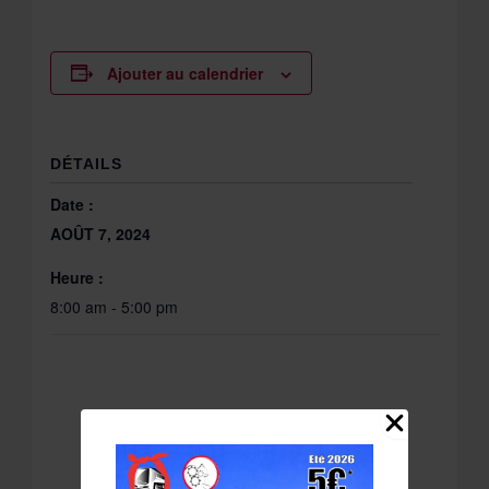
Ajouter au calendrier
DÉTAILS
Date :
AOÛT 7, 2024
Heure :
8:00 am - 5:00 pm