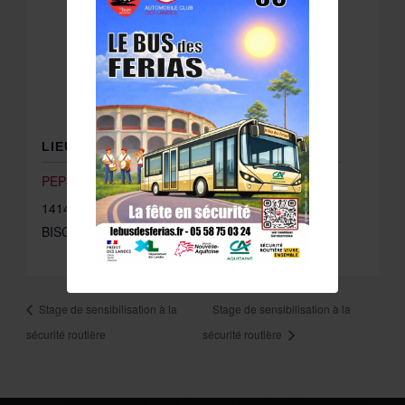
LIEU
PEP40 – SALLE 1
1414 AVENUE LATECOERE
BISCARROSSE
,
40600
France
+ Google Map
Stage de sensibilisation à la
Stage de sensibilisation à la
sécurité routière
sécurité routière