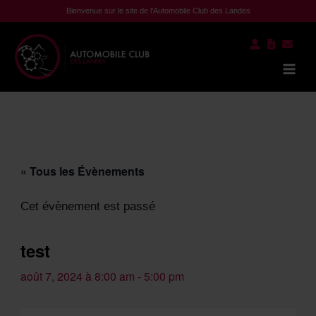
Aller
Bienvenue sur le site de l'Automobile Club des Landes
au
contenu
Mai
Men
« Tous les Évènements
Cet évènement est passé
test
août 7, 2024 à 8:00 am
-
5:00 pm