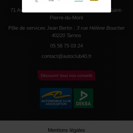
71 Avenue du Corps Franc Pommies, 40280 Saint-
Pierre-du-Mont
Pôle de services Jean Bertin :
3 rue Hélène Boucher
40220 Tarnos
05 58 75 03 24
contact@autoclub40.fr
Découvrir tous nos conseils
Mentions légales