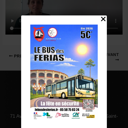
Navigation
SUIVANT
PRÉCÉDENT
des
articles
71 Avenue du Corps Franc Pommies, 40280 Saint-
Pierre-du-Mont