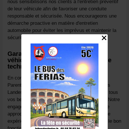
nous sensibilisons nos clients à l'entretien préventif
de leur véhicule afin de favoriser une conduite
responsable et sécurisée. Nous encourageons une
démarche proactive en matière d'entretien
automobile pour éviter les imprévus et maintenir la
sécurité de tous sur nos routes.
Garantissez la sécurité de votre
véhicule avec le Centre de contrôle
technique Parentis-en-Born
En conclusion, le Centre de contrôle technique
Parentis-en-Born, affilié à l'Automobile Club des
Landes, représente un choix d'excellence pour tous
vos besoins en matière de contrôle technique. Notre
engagement envers la sécurité routière et notre
approche professionnelle vous garantissent une
expérience fiable et transparente pour assurer le bon
fonctionnement de votre véhicule.