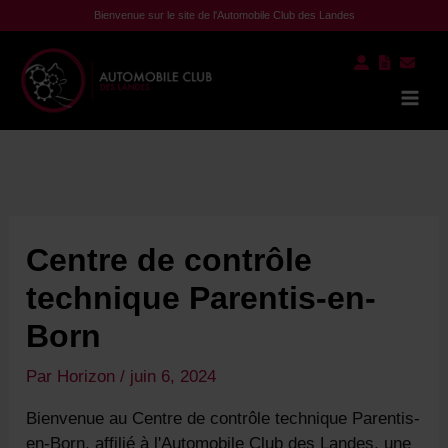
Aller
Bienvenue sur le site de l'Automobile Club des Landes
au
contenu
Mai
Men
Centre de contrôle
technique Parentis-en-
Born
Par
Horizon
/
juin 6, 2024
Bienvenue au Centre de contrôle technique Parentis-
en-Born, affilié à l'Automobile Club des Landes, une