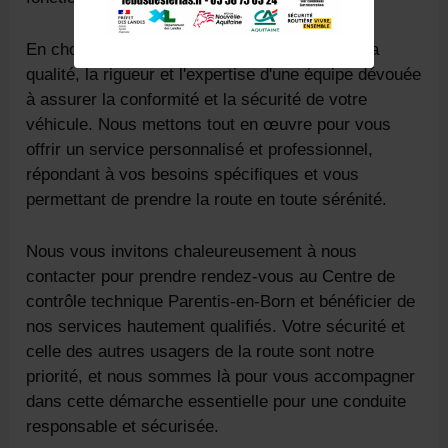
En choisissant notre centre, vous optez pour la
qualité, la rigueur et l'expertise d'une équipe dévouée
à assurer la conformité et la sécurité de votre
véhicule. Nous mettons tout en œuvre pour vous
offrir un service personnalisé et professionnel,
répondant à vos besoins spécifiques et vous
permettant de prendre la route en toute sérénité.
Nous vous invitons chaleureusement à nous
contacter pour prendre rendez-vous au Centre de
contrôle technique Parentis-en-Born et bénéficier de
nos services hautement qualifiés. Votre sécurité et
celle des autres usagers de la route sont notre
priorité, et nous sommes là pour vous accompagner
dans cette démarche essentielle pour une conduite
responsable et sécurisée.