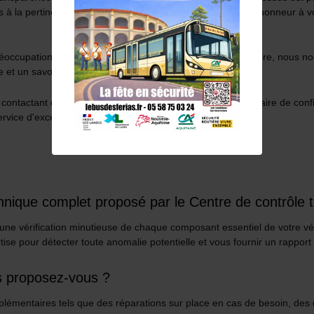
s à la pertinence de nos conseils, nous mettons un point d'honneur à vo
réoccupations. En tant qu'acteur majeur de la sécurité routière, nous
 et un savoir-faire reconnu dans le secteur.
us contactant dès aujourd'hui. Laissez-nous être votre partenaire de con
ice d'exception, car votre sécurité est notre priorité.
chnique complet proposé par le Centre de contrôle 
t une vérification minutieuse de chaque composant essentiel de votre v
ise pour détecter toute anomalie potentielle et vous fournir un rapport dé
s proposez-vous ?
lémentaires tels que des réparations sur place en cas de besoin, des co