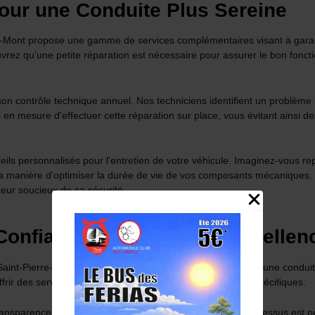
our une Conduite Plus Sereine
u-Mont propose une gamme de services complémentaires visant à garanti
rez qu'une petite réparation est nécessaire pour assurer le bon fonct
n contrôle technique annuel. Nos techniciens identifient un problème m
 mesure d'effectuer cette réparation sur place, vous évitant ainsi des
ls personnalisés pour l'entretien de votre véhicule. Imaginez-vous re
 manière d'optimiser la durée de vie de vos composants mécaniques. C'
eur soucieux de sa sécurité.
onfiance : Choisissez l'Excellen
 Saint-Pierre-du-Mont, vous franchissez un pas de plus vers une condui
frir des services de qualité, personnalisés à vos besoins spécifiques.
a transparence et de l'excellence. Chaque étape de notre processus est p