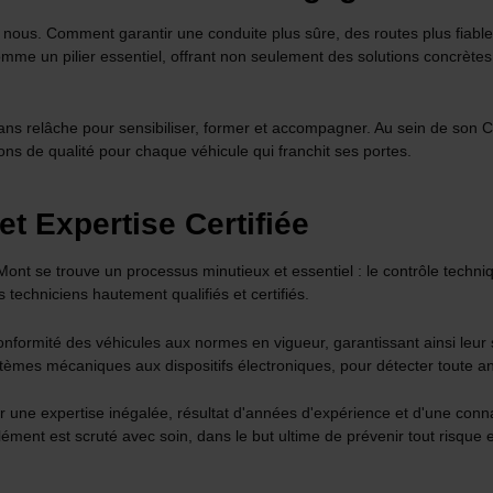
n de nous. Comment garantir une conduite plus sûre, des routes plus f
omme un pilier essentiel, offrant non seulement des solutions concrètes
ns relâche pour sensibiliser, former et accompagner. Au sein de son Ce
ions de qualité pour chaque véhicule qui franchit ses portes.
t Expertise Certifiée
nt se trouve un processus minutieux et essentiel : le contrôle techni
 techniciens hautement qualifiés et certifiés.
conformité des véhicules aux normes en vigueur, garantissant ainsi leur s
stèmes mécaniques aux dispositifs électroniques, pour détecter toute 
frir une expertise inégalée, résultat d'années d'expérience et d'une co
ment est scruté avec soin, dans le but ultime de prévenir tout risque e