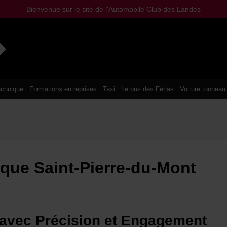
Bienvenue sur le site de l'Automobile Club des Landes
chnique
Formations entreprises
Taxi
Le bus des Férias
Voiture tonneau
ique Saint-Pierre-du-Mont
e avec Précision et Engagement