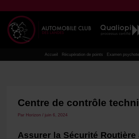
Aller
au
contenu
Accueil
Récupération de points
Examen psychote
Centre de contrôle techn
Par
Horizon
/
juin 6, 2024
Assurer la Sécurité Routièr