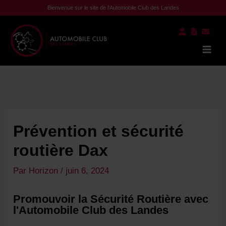
Aller
Bienvenue sur le site de l'Automobile Club des Landes
au
contenu
Mai
Men
Prévention et sécurité
routière Dax
Par
Horizon
/
juin 6, 2024
Promouvoir la Sécurité Routière avec
l'Automobile Club des Landes