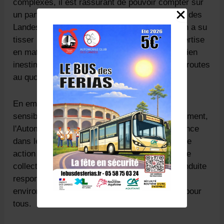
complexes, il est rassurant de pouvoir compter sur
un partenaire dévoué tel que l'Automobile Club des
Landes. Au fil des décennies, cette association a su
tisser un réseau solide d'engagement et d'expertise
en matière de sécurité routière, offrant un soutien
inestimable à tous les usagers qui foulent nos routes
au quotidien.
En embrassant pleinement sa mission de
sensibilisation, de prévention et d'accompagnement,
l'Automobile Club des Landes incarne l'excellence
dans le domaine de la sécurité routière. Chaque
action entreprise vise à renforcer la conscience
collective autour des enjeux cruciaux de la conduite
responsable, contribuant ainsi à forger un
environnement routier plus sûr et harmonieux pour
tous.