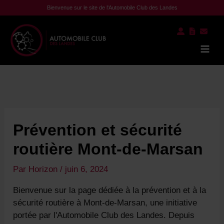
Aller
Bienvenue sur le site de l'Automobile Club des Landes
au
contenu
Mai
Men
Prévention et sécurité
routière Mont-de-Marsan
Par
Horizon
/
juin 6, 2024
Bienvenue sur la page dédiée à la prévention et à la
sécurité routière à Mont-de-Marsan, une initiative
portée par l'Automobile Club des Landes. Depuis