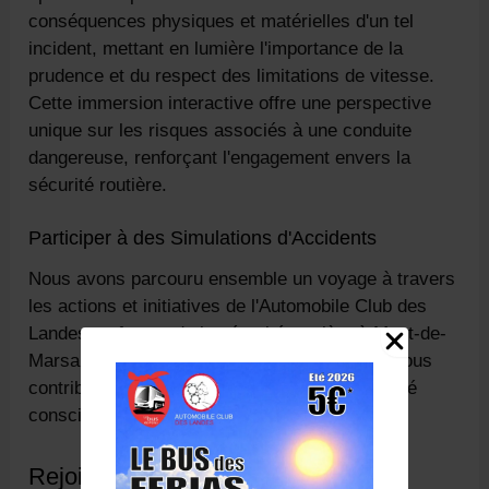
conséquences physiques et matérielles d'un tel
incident, mettant en lumière l'importance de la
prudence et du respect des limitations de vitesse.
Cette immersion interactive offre une perspective
unique sur les risques associés à une conduite
dangereuse, renforçant l'engagement envers la
sécurité routière.
Participer à des Simulations d'Accidents
Nous avons parcouru ensemble un voyage à travers
les actions et initiatives de l'Automobile Club des
Landes en faveur de la sécurité routière à Mont-de-
Marsan. Grâce à notre engagement continu, nous
contribuons au façonnement d'une communauté
consciente et responsable sur les routes.
Rejoignez notre Mouvement