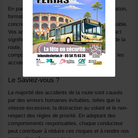
En participant à nos programmes de sensibilisation,
formations et simulations, vous faites un pas
concret vers une conduite plus sûre et responsable.
Vos actions individuelles peuvent avoir un impact
significatif sur la sécurité de tous les usagers de la
route. Ensemble, nous pouvons changer les
comportements, réduire les risques et prévenir les
accidents.
Le Saviez-vous ?
La majorité des accidents de la route sont causés
par des erreurs humaines évitables, telles que la
vitesse excessive, la distraction au volant et le non-
respect des règles de priorité. En adoptant des
comportements responsables, chaque conducteur
peut contribuer à réduire ces risques et à rendre nos