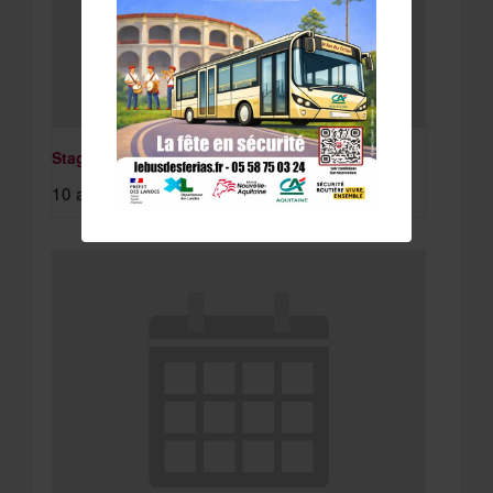
Stage St Paul Lès Dax
10 août à 8:15 am
-
11 août à 4:30 pm