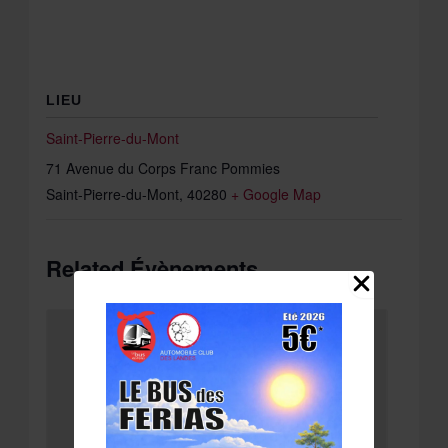
LIEU
Saint-Pierre-du-Mont
71 Avenue du Corps Franc Pommies
Saint-Pierre-du-Mont
,
40280
+ Google Map
Related Évènements