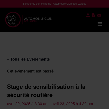
Aller
Bienvenue sur le site de l'Automobile Club des Landes
au
contenu
Mai
Men
« Tous les Évènements
Cet évènement est passé
Stage de sensibilisation à la
sécurité routière
avril 22, 2025 à 8:30 am
-
avril 23, 2025 à 4:30 pm