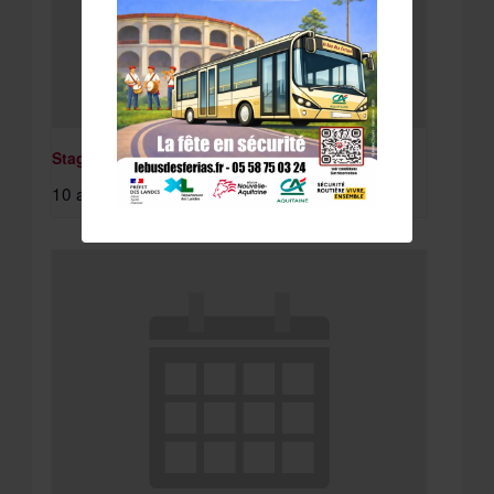
Stage St Paul Lès Dax
10 août à 8:15 am
-
11 août à 4:30 pm