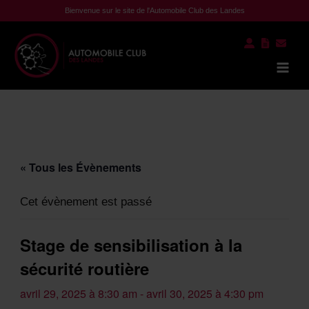
Aller
Bienvenue sur le site de l'Automobile Club des Landes
au
contenu
Mai
Men
« Tous les Évènements
Cet évènement est passé
Stage de sensibilisation à la
sécurité routière
avril 29, 2025 à 8:30 am
-
avril 30, 2025 à 4:30 pm