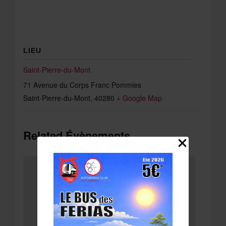
LIEU
Saint-Pierre-du-Mont
71 Avenue du Corps Franc Pommies
Saint-Pierre-du-Mont
,
40280
+ Google Map
Related Évènements