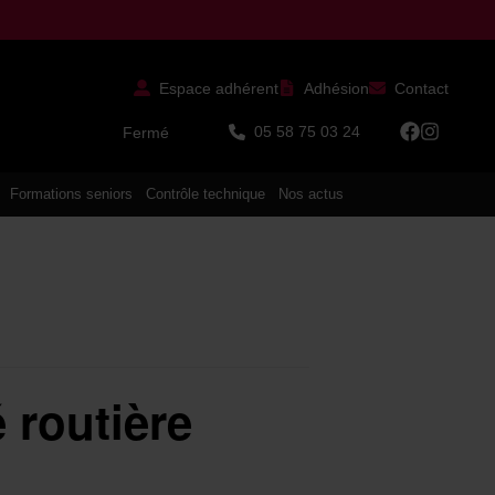
Espace adhérent
Adhésion
Contact
05 58 75 03 24
Fermé
Formations seniors
Contrôle technique
Nos actus
é routière