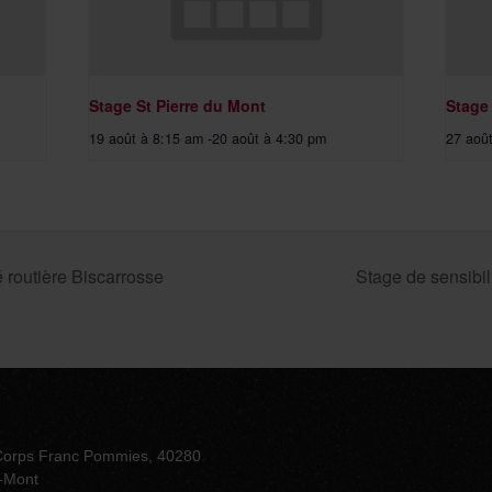
Stage St Pierre du Mont
Stage
19 août à 8:15 am
-
20 août à 4:30 pm
27 aoû
é routière Biscarrosse
Stage de sensibili
Corps Franc Pommies, 40280
u-Mont