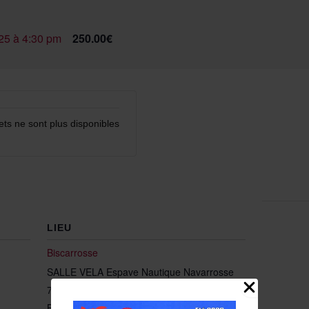
025 à 4:30 pm
250.00€
lets ne sont plus disponibles
LIEU
Biscarrosse
SALLE VELA Espave Nautique Navarrosse
712 CHEMIN DE NAVARROSSE
BISCARROSSE
,
40600
+ Google Map