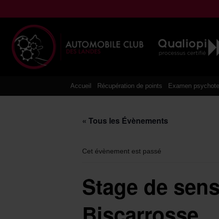
Aller
au
contenu
Accueil
Récupération de points
Examen psychote
« Tous les Évènements
Cet évènement est passé
Stage de sensi
Biscarrosse