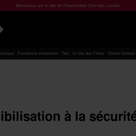
Bienvenue sur le site de l'Automobile Club des Landes
chnique
Formations entreprises
Taxi
Le bus des Férias
Voiture tonneau
bilisation à la sécurit