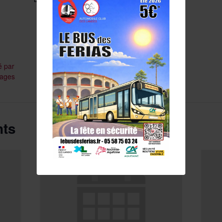
é par
tages
nts