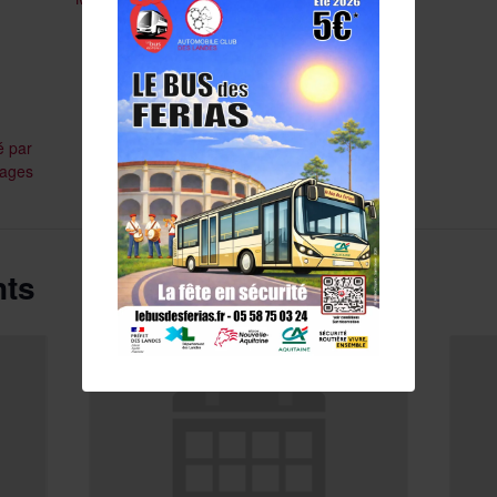
é par
tages
nts