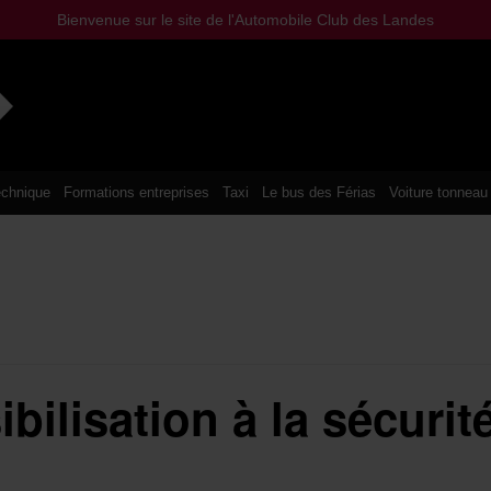
Bienvenue sur le site de l'Automobile Club des Landes
chnique
Formations entreprises
Taxi
Le bus des Férias
Voiture tonneau
bilisation à la sécurit