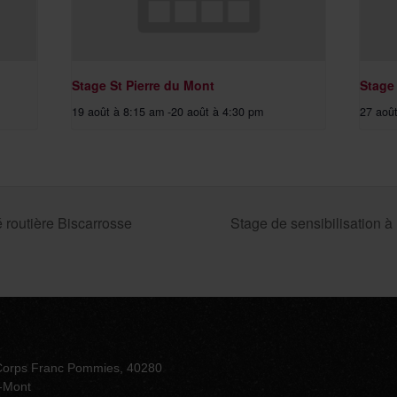
Stage St Pierre du Mont
Stage
19 août à 8:15 am
-
20 août à 4:30 pm
27 aoû
é routière Biscarrosse
Stage de sensibilisation à 
Corps Franc Pommies, 40280
u-Mont