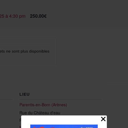
025 à 4:30 pm
250.00€
lets ne sont plus disponibles
LIEU
Parentis-en-Born (Arènes)
Rue du Château d'eau
Parentis-en-Born
,
40160
France
+ Google
Map