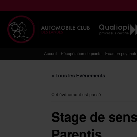
Aller
au
contenu
Accueil
Récupération de points
Examen psychote
« Tous les Évènements
Cet évènement est passé
Stage de sensi
Parentis