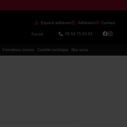
Espace adhérent
Adhésion
Contact
05 58 75 03 24
Fermé
Formations seniors
Contrôle technique
Nos actus