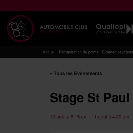
Aller
au
contenu
Accueil
Récupération de points
Examen psychote
« Tous les Évènements
Stage St Paul
10 août à 8:15 am
-
11 août à 4:30 pm