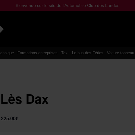
Bienvenue sur le site de l'Automobile Club des Landes
chnique
Formations entreprises
Taxi
Le bus des Férias
Voiture tonneau
 Lès Dax
225.00€