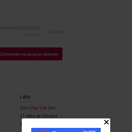
servation
225.00
€
Épuisé
0
restant(s)
Connectez-vous pour acheter
LIEU
Saint Paul Lès Dax
27 Allée de Christus
Saint Paul Lès Dax
,
40990
+ Google Map