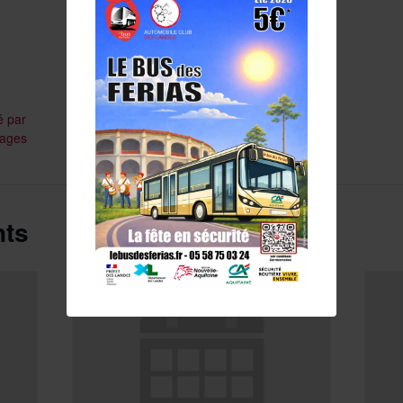
é par
tages
nts