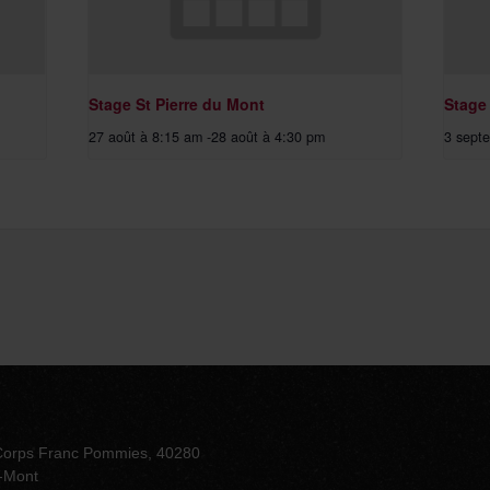
Stage St Pierre du Mont
Stage
27 août à 8:15 am
-
28 août à 4:30 pm
3 sept
Corps Franc Pommies, 40280
u-Mont