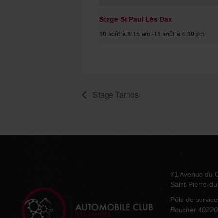
Stage St Paul Lès Dax
10 août à 8:15 am
-
11 août à 4:30 pm
Stage Tarnos
71 Avenue du 
Saint-Pierre-d
Pôle de service
Boucher 40220