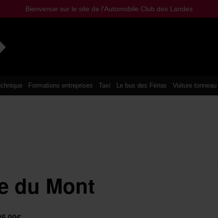
Bienvenue sur le site de l'Automobile Club des Landes
chnique
Formations entreprises
Taxi
Le bus des Férias
Voiture tonneau
re du Mont
25.00€