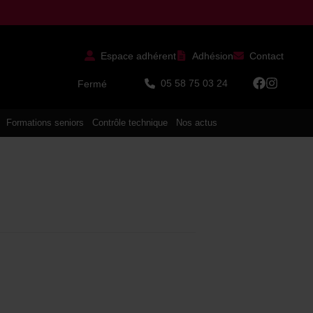
Espace adhérent
Adhésion
Contact
05 58 75 03 24
Fermé
Formations seniors
Contrôle technique
Nos actus