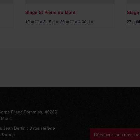
Stage St Pierre du Mont
Stage
19 août à 8:15 am
-
20 août à 4:30 pm
27 aoû
Corps Franc Pommies, 40280
u-Mont
s Jean Bertin :
3 rue Hélène
 Tarnos
Découvrir tous nos con