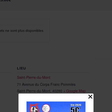
lets ne sont plus disponibles
LIEU
Saint-Pierre-du-Mont
71 Avenue du Corps Franc Pommies
Saint-Pierre-du-Mont
,
40280
+ Google Map