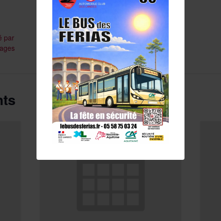
é par
tages
nts