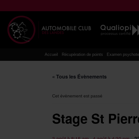
Aller
au
contenu
Accueil
Récupération de points
Examen psychote
« Tous les Évènements
Cet évènement est passé
Stage St Pier
3 août à 8:15 am
-
4 août à 4:30 pm
2