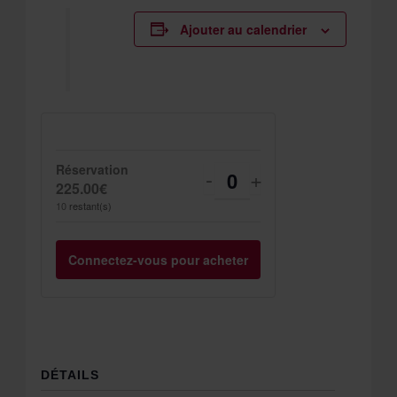
Ajouter au calendrier
Réservation
Diminuer
Augmenter
-
+
Quantité
225.00
€
la
la
10
restant(s)
quantité
quantité
Connectez-vous pour acheter
de
de
billets
billets
pour
pour
Réservation
Réservation
DÉTAILS