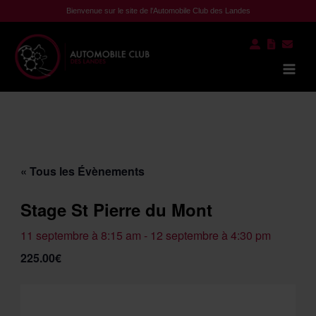
Aller
Bienvenue sur le site de l'Automobile Club des Landes
au
contenu
Mai
Men
« Tous les Évènements
Stage St Pierre du Mont
11 septembre à 8:15 am
-
12 septembre à 4:30 pm
225.00€