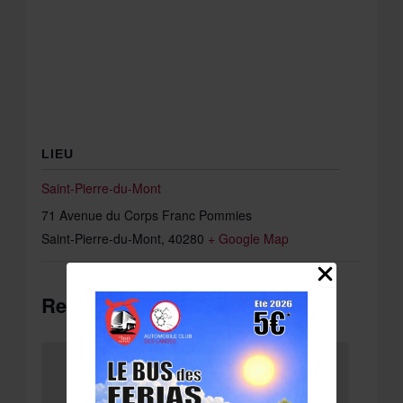
LIEU
Saint-Pierre-du-Mont
71 Avenue du Corps Franc Pommies
Saint-Pierre-du-Mont
,
40280
+ Google Map
Related Évènements