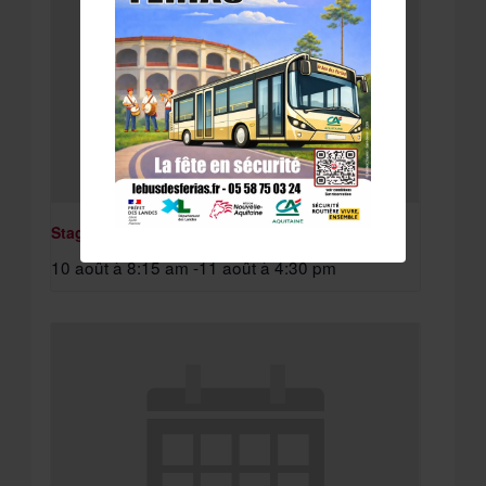
Stage St Paul Lès Dax
10 août à 8:15 am
-
11 août à 4:30 pm