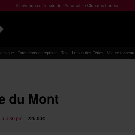
Bienvenue sur le site de l'Automobile Club des Landes
chnique
Formations entreprises
Taxi
Le bus des Férias
Voiture tonneau
re du Mont
 à 4:30 pm
225.00€