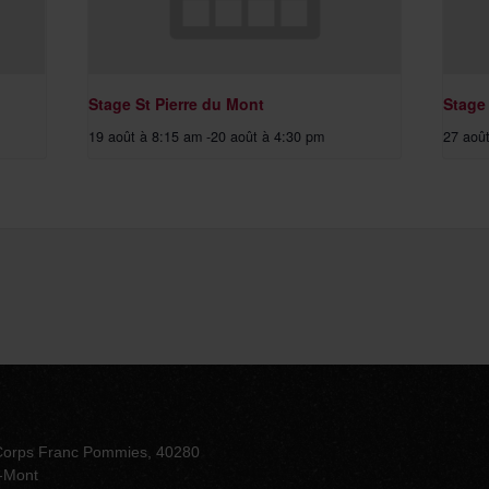
Stage St Pierre du Mont
Stage
19 août à 8:15 am
-
20 août à 4:30 pm
27 aoû
Corps Franc Pommies, 40280
u-Mont