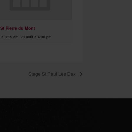
 St Pierre du Mont
t à 8:15 am
-
28 août à 4:30 pm
Stage St Paul Lès Dax