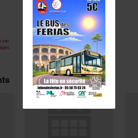
é par
tages
nts