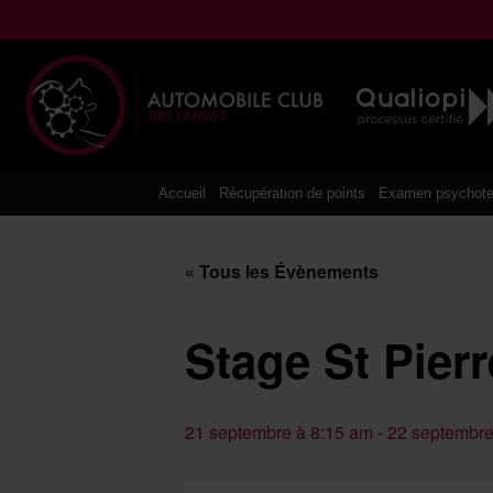
Aller
au
contenu
Accueil
Récupération de points
Examen psychote
« Tous les Évènements
Stage St Pier
21 septembre à 8:15 am
-
22 septembre