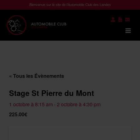
Aller
Bienvenue sur le site de l'Automobile Club des Landes
au
contenu
Mai
Men
« Tous les Évènements
Stage St Pierre du Mont
1 octobre à 8:15 am
-
2 octobre à 4:30 pm
225.00€