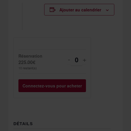
Ajouter au calendrier
Réservation
Diminuer
Augmenter
-
+
Quantité
225.00
€
la
la
10
restant(s)
quantité
quantité
Connectez-vous pour acheter
de
de
billets
billets
pour
pour
Réservation
Réservation
DÉTAILS