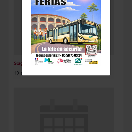
Stage St Paul Lès Dax
10 août à 8:15 am
-
11 août à 4:30 pm