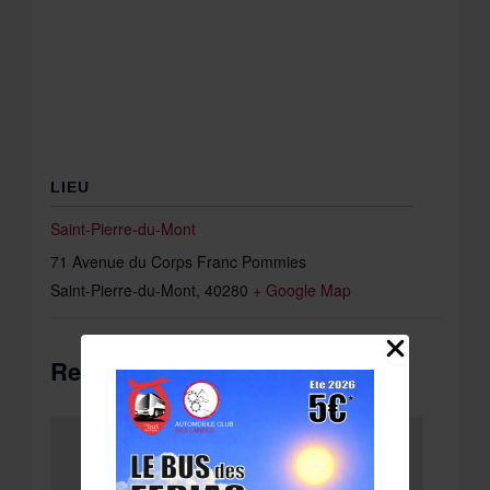
LIEU
Saint-Pierre-du-Mont
71 Avenue du Corps Franc Pommies
Saint-Pierre-du-Mont
,
40280
+ Google Map
Related Évènements