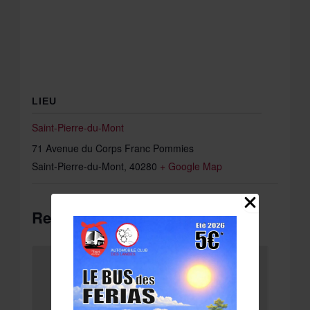
LIEU
Saint-Pierre-du-Mont
71 Avenue du Corps Franc Pommies
Saint-Pierre-du-Mont
,
40280
+ Google Map
Related Évènements