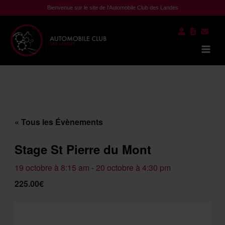
Aller
Bienvenue sur le site de l'Automobile Club des Landes
au
contenu
Mai
Men
« Tous les Évènements
Stage St Pierre du Mont
19 octobre à 8:15 am
-
20 octobre à 4:30 pm
225.00€