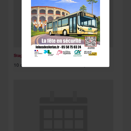
Stage St Paul Lès Dax
10 août à 8:15 am
-
11 août à 4:30 pm