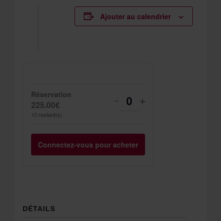
Ajouter au calendrier
Réservation
Diminuer
Augmenter
-
+
Quantité
225.00
€
la
la
10
restant(s)
quantité
quantité
Connectez-vous pour acheter
de
de
billets
billets
pour
pour
Réservation
Réservation
DÉTAILS