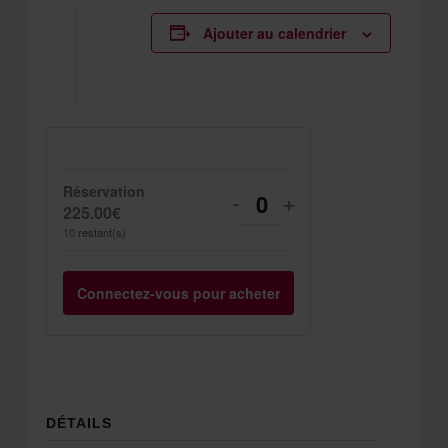
Ajouter au calendrier
Réservation
Diminuer
Augmenter
-
+
Quantité
225.00
€
la
la
10
restant(s)
quantité
quantité
Connectez-vous pour acheter
de
de
billets
billets
pour
pour
Réservation
Réservation
DÉTAILS