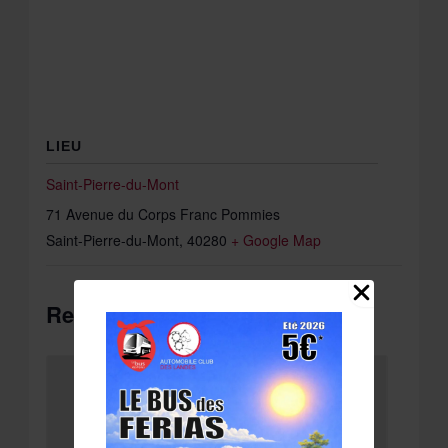
LIEU
Saint-Pierre-du-Mont
71 Avenue du Corps Franc Pommies
Saint-Pierre-du-Mont
,
40280
+ Google Map
Related Évènements