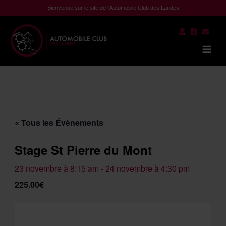
Aller
Bienvenue sur le site de l'Automobile Club des Landes
au
contenu
Mai
Men
« Tous les Évènements
Stage St Pierre du Mont
23 novembre à 8:15 am
-
24 novembre à 4:30 pm
225.00€