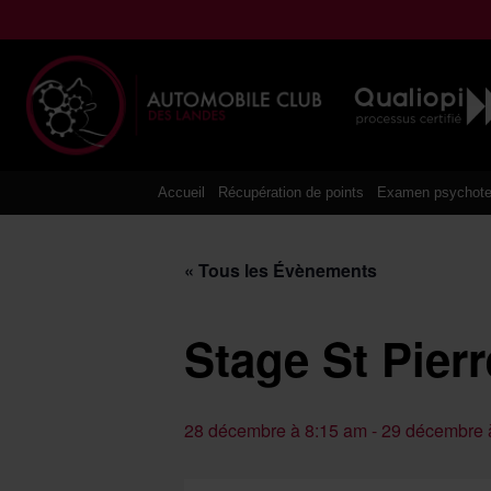
Aller
au
contenu
Accueil
Récupération de points
Examen psychote
« Tous les Évènements
Stage St Pier
28 décembre à 8:15 am
-
29 décembre 