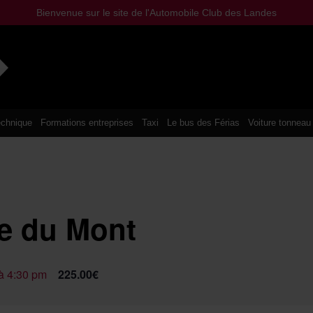
Bienvenue sur le site de l'Automobile Club des Landes
chnique
Formations entreprises
Taxi
Le bus des Férias
Voiture tonneau
re du Mont
à 4:30 pm
225.00€