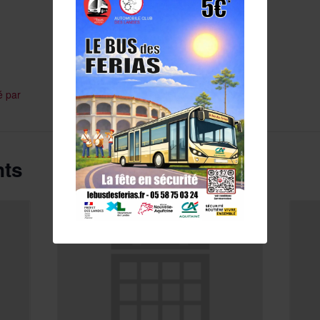
é par
nts