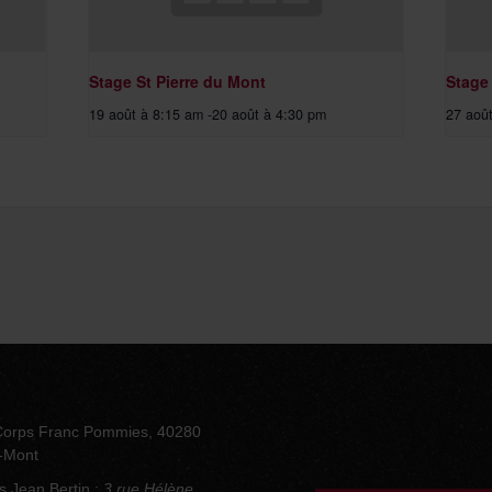
Stage St Pierre du Mont
Stage
19 août à 8:15 am
-
20 août à 4:30 pm
27 aoû
Corps Franc Pommies, 40280
u-Mont
s Jean Bertin :
3 rue Hélène