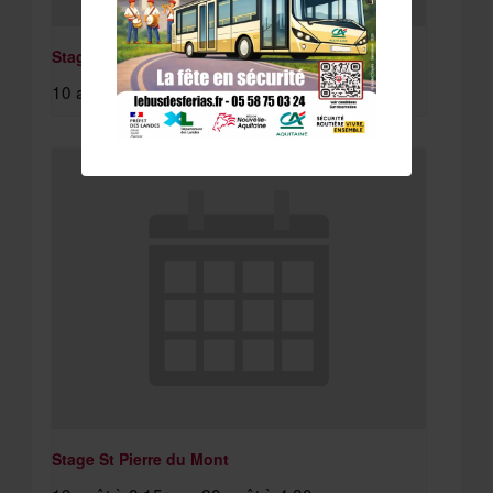
Stage St Paul Lès Dax
10 août à 8:15 am
-
11 août à 4:30 pm
Stage St Pierre du Mont