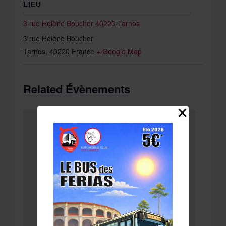
LIEU
3 rue Hélène Boucher 40220 Tarnos
3 rue Hélène Boucher
Tarnos
,
40220
France
+ Google Map
Related Évènements